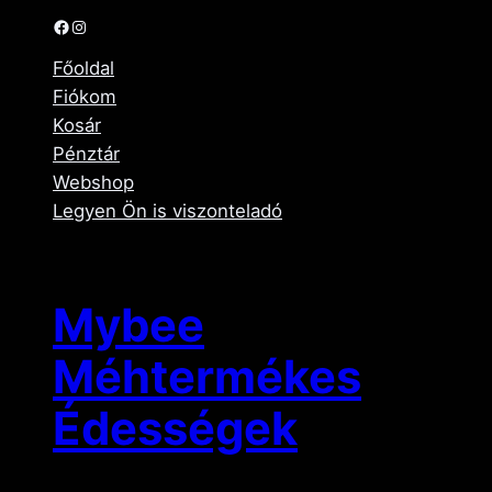
Főoldal
Fiókom
Kosár
Pénztár
Webshop
Legyen Ön is viszonteladó
Mybee
Méhtermékes
Édességek