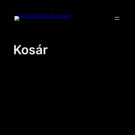
Ingyenes szállítás 15.000 Forint
feletti rendelés esetén a
Rendben!
legközelebbi automatába vagy
csomagpontra.
Kosár