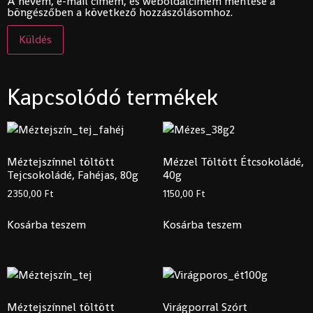
A nevem, e-mail címem, és weboldalcímem mentése a
böngészőben a következő hozzászólásomhoz.
Kapcsolódó termékek
Méztejszínnel töltött
Mézzel Töltött Étcsokoládé,
Tejcsokoládé, Fahéjas, 80g
40g
2350,00
Ft
1150,00
Ft
Kosárba teszem
Kosárba teszem
Méztejszínnel töltött
Virágporral Szórt