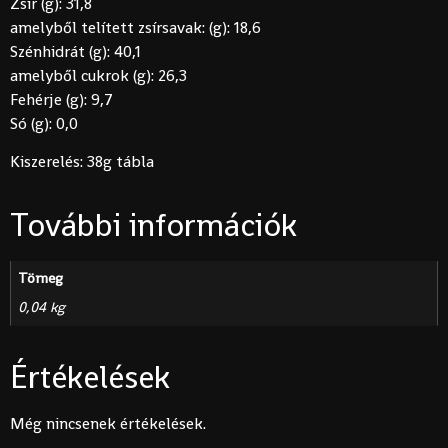
Zsír (g): 31,8
amelyből telített zsírsavak: (g): 18,6
Szénhidrát (g): 40,1
amelyből cukrok (g): 26,3
Fehérje (g): 9,7
Só (g): 0,0
Kiszerelés: 38g tábla
További információk
Tömeg
0,04 kg
Értékelések
Még nincsenek értékelések.