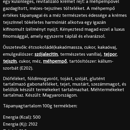
egy különleges, revitalizáló krémet rejt: a méhpempővel
gazdagított, mézes-tejszínes tölteléket. A méhpempő
értékes tápanyagai és a méz természetes édessége a krémes
tejszínnel tökéletes harmóniát alkotva egy igazán
kifinomult ízélményt nyújt. Kényeztesd magad ezzel a luxus
finomsággal, amely egyszerre táplál és elvarázsol.
Összetevők: étcsokoládé(kakaómassza, cukor, kakaóvaj,
emulgeálószer:
szójalecitin
, természetes vanília),
tejpor
,
tejszín
, cukor, méz,
méhpempő
, tartósítószer: kálium-
szorbát (E202).
Dióféléket, földimogyorót, tojást, szóját, glutént
tartalmazó gabonaféléket, tejet, mustárt, szezámmagot, és
belőlük készült termékeket tartalmazhat. Méhtermékeket
tartalmaz. Készült: Magyarországon.
Tápanyagtartalom 100g termékben:
Energia (Kcal): 500
Energia (Kj): 2102