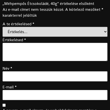
„Méhpempős Étcsokoládé, 40g” értékelése elsőként
Az e-mail címet nem tesszük közzé.
A kötelező mezőket
*
karakterrel jelöltük
A te értékelésed
*
Értékelésed
*
Név
*
E-mail
*