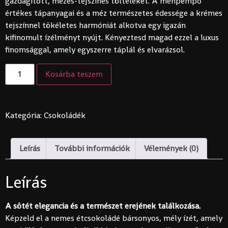
gazdagított, mézes-tejszínes tölteléket. A méhpempő
értékes tápanyagai és a méz természetes édessége a krémes
tejszínnel tökéletes harmóniát alkotva egy igazán
kifinomult ízélményt nyújt. Kényeztesd magad ezzel a luxus
finomsággal, amely egyszerre táplál és elvarázsol.
Kosárba teszem
Kategória:
Csokoládék
Leírás
További információk
Vélemények (0)
Leírás
A sötét elegancia és a természet erejének találkozása.
Képzeld el a nemes étcsokoládé bársonyos, mély ízét, amely