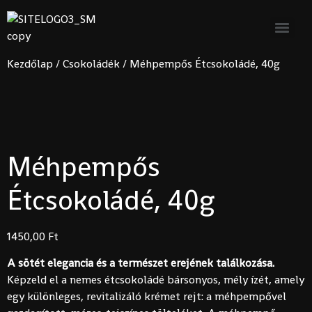
Ingyenes szállítás 15.000 Forint
feletti rendelés esetén a
Rendben!
legközelebbi automatába vagy
csomagpontra.
Kezdőlap
/
Csokoládék
/ Méhpempős Étcsokoládé, 40g
Méhpempős
Étcsokoládé, 40g
1450,00
Ft
A sötét elegancia és a természet erejének találkozása.
Képzeld el a nemes étcsokoládé bársonyos, mély ízét, amely
egy különleges, revitalizáló krémet rejt: a méhpempővel