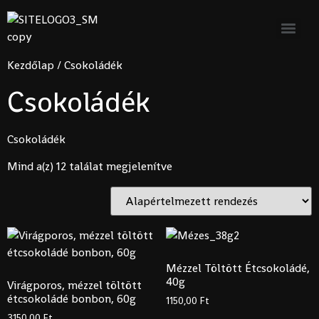
Ingyenes szállítás 15.000 Forint
feletti rendelés esetén a
Rendben!
legközelebbi automatába vagy
csomagpontra.
Kezdőlap
/ Csokoládék
Csokoládék
Csokoládék
Mind a(z) 12 találat megjelenítve
Mézzel Töltött Étcsokoládé,
40g
Virágporos, mézzel töltött
étcsokoládé bonbon, 60g
1150,00
Ft
3150,00
Ft